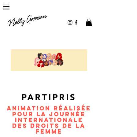
Animation réalisée
pour la journée
internationale
des droits de la
femme